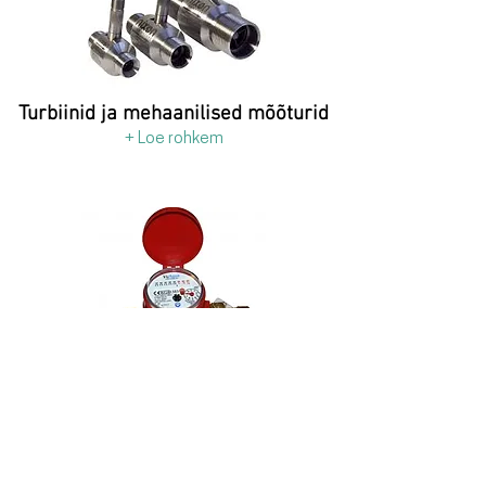
Turbiinid ja mehaanilised mõõturid
+ Loe rohkem
Veearvestid
+ Loe rohkem
< Tooted