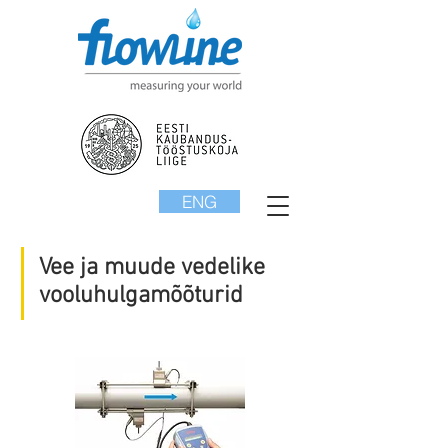
ENG
Vee ja muude vedelike
vooluhulgamõõturid