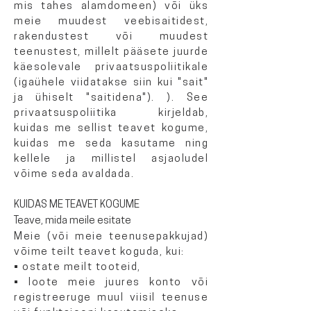
mis tahes alamdomeen) või üks
meie muudest veebisaitidest,
rakendustest või muudest
teenustest, millelt pääsete juurde
käesolevale privaatsuspoliitikale
(igaühele viidatakse siin kui "sait"
ja ühiselt "saitidena"). ). See
privaatsuspoliitika kirjeldab,
kuidas me sellist teavet kogume,
kuidas me seda kasutame ning
kellele ja millistel asjaoludel
võime seda avaldada.
KUIDAS ME TEAVET KOGUME
Teave, mida meile esitate
Meie (või meie teenusepakkujad)
võime teilt teavet koguda, kui:
• ostate meilt tooteid,
• loote meie juures konto või
registreeruge muul viisil teenuse