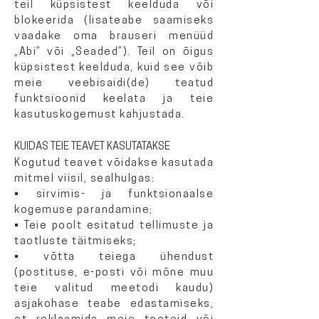
teil küpsistest keelduda või
blokeerida (lisateabe saamiseks
vaadake oma brauseri menüüd
„Abi” või „Seaded”). Teil on õigus
küpsistest keelduda, kuid see võib
meie veebisaidi(de) teatud
funktsioonid keelata ja teie
kasutuskogemust kahjustada.
KUIDAS TEIE TEAVET KASUTATAKSE
Kogutud teavet võidakse kasutada
mitmel viisil, sealhulgas:
• sirvimis- ja funktsionaalse
kogemuse parandamine;
• Teie poolt esitatud tellimuste ja
taotluste täitmiseks;
• võtta teiega ühendust
(postituse, e-posti või mõne muu
teie valitud meetodi kaudu)
asjakohase teabe edastamiseks,