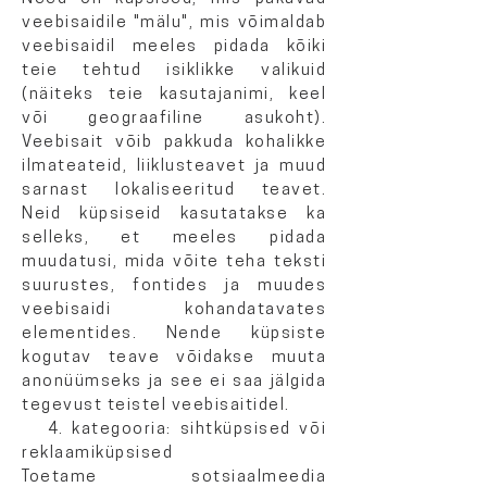
veebisaidile "mälu", mis võimaldab
veebisaidil meeles pidada kõiki
teie tehtud isiklikke valikuid
(näiteks teie kasutajanimi, keel
või geograafiline asukoht).
Veebisait võib pakkuda kohalikke
ilmateateid, liiklusteavet ja muud
sarnast lokaliseeritud teavet.
Neid küpsiseid kasutatakse ka
selleks, et meeles pidada
muudatusi, mida võite teha teksti
suurustes, fontides ja muudes
veebisaidi kohandatavates
elementides. Nende küpsiste
kogutav teave võidakse muuta
anonüümseks ja see ei saa jälgida
tegevust teistel veebisaitidel.
4. kategooria: sihtküpsised või
reklaamiküpsised
Toetame sotsiaalmeedia