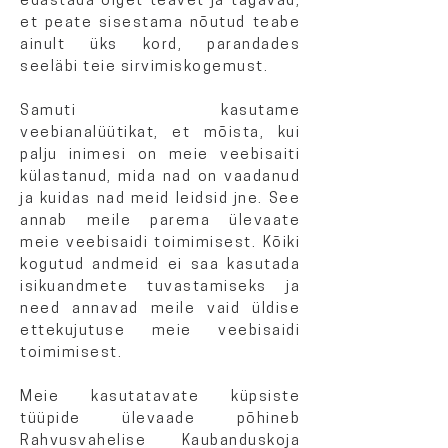
edastada õiget teavet ja tagavad,
et peate sisestama nõutud teabe
ainult üks kord, parandades
seeläbi teie sirvimiskogemust.
Samuti kasutame
veebianalüütikat, et mõista, kui
palju inimesi on meie veebisaiti
külastanud, mida nad on vaadanud
ja kuidas nad meid leidsid jne. See
annab meile parema ülevaate
meie veebisaidi toimimisest. Kõiki
kogutud andmeid ei saa kasutada
isikuandmete tuvastamiseks ja
need annavad meile vaid üldise
ettekujutuse meie veebisaidi
toimimisest.
Meie kasutatavate küpsiste
tüüpide ülevaade põhineb
Rahvusvahelise Kaubanduskoja