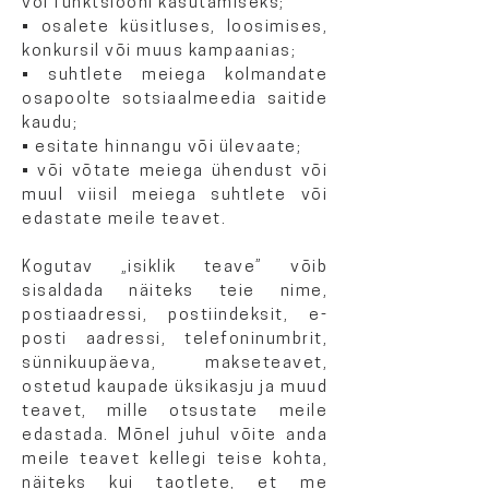
või funktsiooni kasutamiseks;
• osalete küsitluses, loosimises,
konkursil või muus kampaanias;
• suhtlete meiega kolmandate
osapoolte sotsiaalmeedia saitide
kaudu;
• esitate hinnangu või ülevaate;
• või võtate meiega ühendust või
muul viisil meiega suhtlete või
edastate meile teavet.
Kogutav „isiklik teave” võib
sisaldada näiteks teie nime,
postiaadressi, postiindeksit, e-
posti aadressi, telefoninumbrit,
sünnikuupäeva, makseteavet,
ostetud kaupade üksikasju ja muud
teavet, mille otsustate meile
edastada. Mõnel juhul võite anda
meile teavet kellegi teise kohta,
näiteks kui taotlete, et me