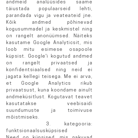
andmeid analüüsides saame
täiustada populaarseid lehti,
parandada vigu ja veateateid jne.
Kõik andmed põhinevad
kogusummadel ja keskmistel ning
on rangelt anonüümsed. Näiteks
kasutame Google Analyticsit, mis
loob mitu esimese osapoole
küpsist. Google'i kogutud andmed
on rangelt privaatsed ja
konfidentsiaalsed ning neid ei
jagata kellegi teisega. Me ei arva,
et Google Analytics rikub
privaatsust, kuna koondame ainult
andmeküsitlust. Kogutavat teavet
kasutatakse veebisaidi
suundumuste ja toimivuse
mõistmiseks.
3. kategooria:
funktsionaalsusküpsised
Need on küpsised, mis pakuvad