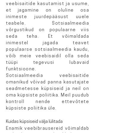
veebisaitide kasutamist ja usume,
et jagamine on oluline osa
inimeste juurdepääsust uuele
teabele. Sotsiaalmeedia
võrgustikud on populaarne viis
seda teha. Et võimaldada
inimestel jagada teavet
populaarse sotsiaalmeedia kaudu,
võib meie veebisaidil olla seda
tüüpi tegevusi lubavaid
funktsioone.
Sotsiaalmeedia veebisaitide
omanikud võivad panna kasutajate
seadmetesse küpsiseid ja neil on
oma küpsiste poliitika. Meil puudub
kontroll nende ettevõtete
küpsiste poliitika üle.
Kuidas küpsiseid välja lülitada
Enamik veebibrausereid võimaldab