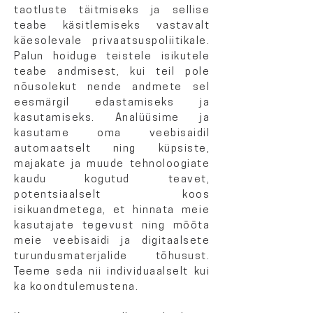
taotluste täitmiseks ja sellise
teabe käsitlemiseks vastavalt
käesolevale privaatsuspoliitikale.
Palun hoiduge teistele isikutele
teabe andmisest, kui teil pole
nõusolekut nende andmete sel
eesmärgil edastamiseks ja
kasutamiseks. Analüüsime ja
kasutame oma veebisaidil
automaatselt ning küpsiste,
majakate ja muude tehnoloogiate
kaudu kogutud teavet,
potentsiaalselt koos
isikuandmetega, et hinnata meie
kasutajate tegevust ning mõõta
meie veebisaidi ja digitaalsete
turundusmaterjalide tõhusust.
Teeme seda nii individuaalselt kui
ka koondtulemustena.