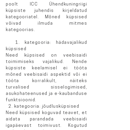
poolt ICC Ühendkuningriigi
küpsiste juhendis kirjeldatud
kategooriatel. Mõned küpsised
võivad ilmuda mitmes
kategoorias.
1. kategooria: hädavajalikud
küpsised
Need küpsised on veebisaidi
toimimiseks vajalikud. Nende
küpsiste keelamisel ei tööta
mõned veebisaidi aspektid või ei
tööta korralikult, näiteks
turvalised sisselogimised,
asukohateenused ja e-kaubanduse
funktsioonid.
2. kategooria: jõudlusküpsised
Need küpsised koguvad teavet, et
aidata parandada veebisaidi
igapäevast toimivust. Kogutud