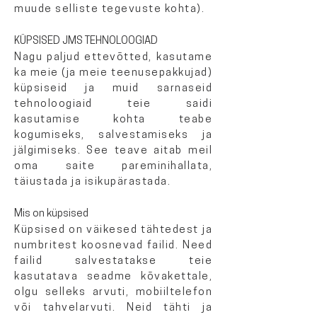
muude selliste tegevuste kohta).
KÜPSISED JMS TEHNOLOOGIAD
Nagu paljud ettevõtted, kasutame
ka meie (ja meie teenusepakkujad)
küpsiseid ja muid sarnaseid
tehnoloogiaid teie saidi
kasutamise kohta teabe
kogumiseks, salvestamiseks ja
jälgimiseks. See teave aitab meil
oma saite pareminihallata,
täiustada ja isikupärastada.
Mis on küpsised
Küpsised on väikesed tähtedest ja
numbritest koosnevad failid. Need
failid salvestatakse teie
kasutatava seadme kõvakettale,
olgu selleks arvuti, mobiiltelefon
või tahvelarvuti. Neid tähti ja