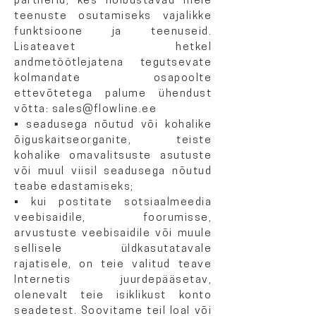
partnerid, kes hõlbustavad meie
teenuste osutamiseks vajalikke
funktsioone ja teenuseid.
Lisateavet hetkel
andmetöötlejatena tegutsevate
kolmandate osapoolte
ettevõtetega palume ühendust
võtta:
sales@flowline.ee
• seadusega nõutud või kohalike
õiguskaitseorganite, teiste
kohalike omavalitsuste asutuste
või muul viisil seadusega nõutud
teabe edastamiseks;
• kui postitate sotsiaalmeedia
veebisaidile, foorumisse,
arvustuste veebisaidile või muule
sellisele üldkasutatavale
rajatisele, on teie valitud teave
Internetis juurdepääsetav,
olenevalt teie isiklikust konto
seadetest. Soovitame teil loal või