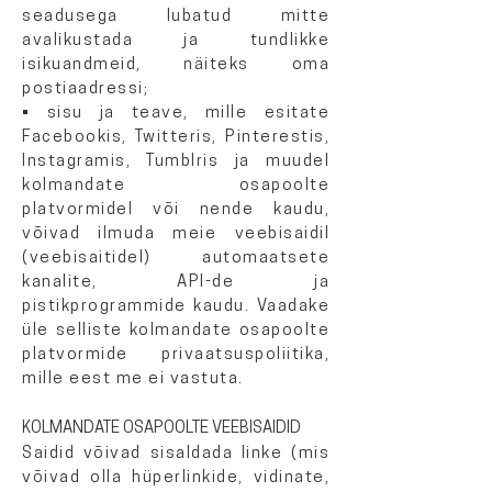
seadusega lubatud mitte
avalikustada ja tundlikke
isikuandmeid, näiteks oma
postiaadressi;
• sisu ja teave, mille esitate
Facebookis, Twitteris, Pinterestis,
Instagramis, Tumblris ja muudel
kolmandate osapoolte
platvormidel või nende kaudu,
võivad ilmuda meie veebisaidil
(veebisaitidel) automaatsete
kanalite, API-de ja
pistikprogrammide kaudu. Vaadake
üle selliste kolmandate osapoolte
platvormide privaatsuspoliitika,
mille eest me ei vastuta.
KOLMANDATE OSAPOOLTE VEEBISAIDID
Saidid võivad sisaldada linke (mis
võivad olla hüperlinkide, vidinate,