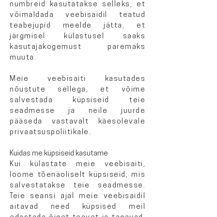
numbreid kasutatakse selleks, et
võimaldada veebisaidil teatud
teabejupid meelde jätta, et
järgmisel külastusel saaks
kasutajakogemust paremaks
muuta.
Meie veebisaiti kasutades
nõustute sellega, et võime
salvestada küpsiseid teie
seadmesse ja neile juurde
pääseda vastavalt käesolevale
privaatsuspoliitikale.
Kuidas me küpsiseid kasutame
Kui külastate meie veebisaiti,
loome tõenäoliselt küpsiseid, mis
salvestatakse teie seadmesse.
Teie seansi ajal meie veebisaidil
aitavad need küpsised meil