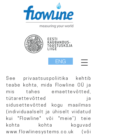
ENG
See privaatsuspoliitika kehtib
teabe kohta, mida Flowline OÜ ja
mis tahes emaettevõtted,
tütarettevõtted ja
sidusettevõtted kogu maailmas
(individuaalselt ja ühiselt viidatud
kui "Flowline" või "meie“) teie
kohta kohta koguvad
www.flowlinesystems.co.uk
(või