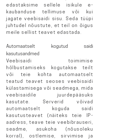
edastaksime sellele isikule e-
kaubanduse tellimuse või kui
jagate veebisaidi sisu. Seda tüüpi
juhtudel nõustute, et teil on õigus
meile sellist teavet edastada.
Automaatselt kogutud saidi
kasutusandmed
Veebisaidi toimimise
hõlbustamiseks kogutakse teilt
või teie kohta automaatselt
teatud teavet seoses veebisaidi
külastamisega või seadmega, mida
veebisaidile juurdepääsuks
kasutate. Serverid võivad
automaatselt koguda saidi
kasutusteavet (näiteks teie IP-
aadress, teave teie veebibrauseri,
seadme, asukoha (nõusoleku
korral), ostlemise, sirvimise ja