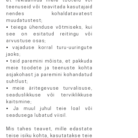
et reklaamida meie tooteid või
teenuseid või teavitada kasutajaid
nendes kohaldatavatest
muudatustest;
• teiega ühenduse võtmiseks, kui
see on esitatud reitingu või
arvustuse osas;
• vajaduse korral turu-uuringute
jaoks;
• teid paremini mõista, et pakkuda
meie toodete ja teenuste kohta
asjakohast ja paremini kohandatud
suhtlust;
• meie äritegevuse turvalisuse,
seaduslikkuse või terviklikkuse
kaitsmine;
• Ja muul juhul teie loal või
seadusega lubatud viisil.
Mis tahes teavet, mille edastate
teise isiku kohta, kasutatakse teie