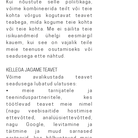
Kui nõustute selle poliitikaga,
võime kombineerida teilt või teie
kohta võrgus kogutavat teavet
teabega, mida kogume teie kohta
või teie kohta. Me ei säilita teie
isikuandmeid ühelgi eesmärgil
kauem, kui see on vajalik teile
meie teenuse osutamiseks või
seadusega ette nähtud.
KELLEGA JAGAME TEAVET
Võime avalikustada teavet
seadusega lubatud ulatuses:
• meie tarnijatele ja
teeninduspartneritele, kes
töötlevad teavet meie nimel
(nagu veebisaitide hostimise
ettevõtted, analüüsiettevõtted,
nagu Google, levitamine ja
täitmine ja muud sarnased