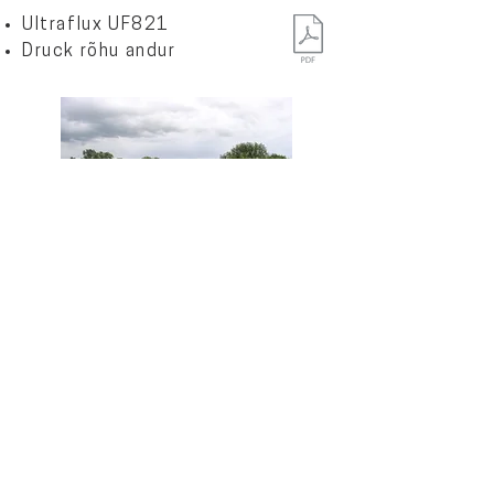
Ultraflux UF821
Druck rõhu andur
Seadme kasutusvaldkonnad:
Jõed
Heitvee voolud
Kanalisatsiooni voolud
Äravoolud
< Tehtud tööd