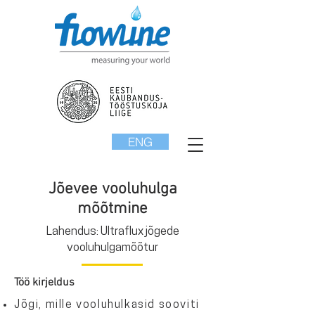
ENG
Jõevee vooluhulga
mõõtmine
Lahendus: Ultraflux jõgede
vooluhulgamõõtur
Töö kirjeldus
Jõgi, mille vooluhulkasid sooviti